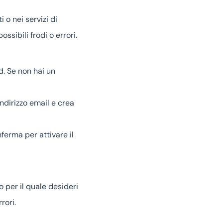
i o nei servizi di
ssibili frodi o errori.
d. Se non hai un
’indirizzo email e crea
nferma per attivare il
to per il quale desideri
rori.