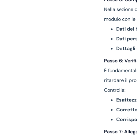
Nella sezione d
modulo con le 
Dati del 
Dati pers
Dettagli
Passo 6: Verifi
È fondamentale 
ritardare il pr
Controlla:
Esattezza
Correttez
Corrispo
Passo 7: Alle