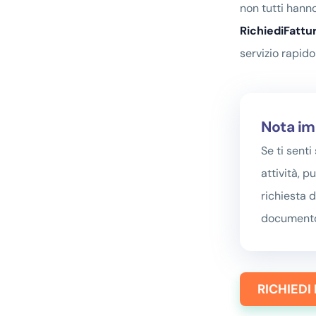
non tutti hann
RichiediFatt
servizio rapido
Nota im
Se ti senti
attività, pu
richiesta 
documento
RICHIEDI