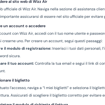
ere al sito web di Wizz Air
eb ufficiale di Wizz Air. Naviga nella sezione di assistenza client
 importante assicurarsi di essere nel sito ufficiale per evitare po
re un account o accedere
account con Wizz Air, accedi con il tuo nome utente e passwor
i crearne uno. Per creare un account, segui questi passaggi:
e il modulo di registrazione:
Inserisci i tuoi dati personali, l
word sicura.
re il tuo account:
Controlla la tua email e segui il link di co
unt.
onare il biglietto
uato l’accesso, naviga a “I miei biglietti” e seleziona il bigliet
ttura. Assicurati di scegliere il biglietto corretto per evitare er
etare il modulo di richiesta di fattura