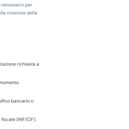
o necessario per
la ricezione della
ntazione richiesta a
l momento
nifico bancario o
fiscale (NIF/CIF).