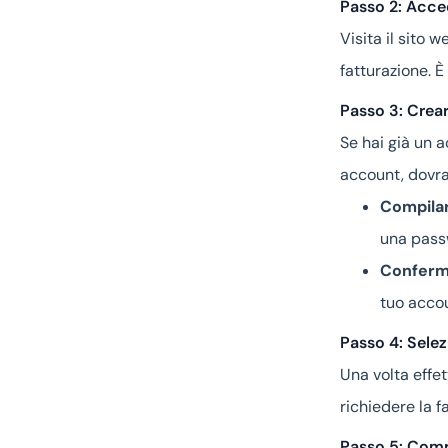
Passo 2: Acced
Visita il sito w
fatturazione. È
Passo 3: Crea
Se hai già un 
account, dovra
Compilar
una pass
Conferma
tuo acco
Passo 4: Selezi
Una volta effett
richiedere la fa
Passo 5: Compl