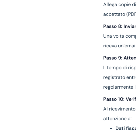
Allega copie di
accettato (PDF,
Passo 8: Inviar
Una volta compl
riceva un’email
Passo 9: Atten
Il tempo di ris
registrato entr
regolarmente la
Passo 10: Veri
Al ricevimento 
attenzione a:
Dati fisca